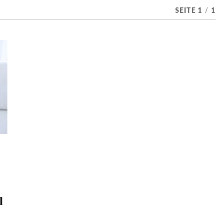
SEITE 1
/
1
l