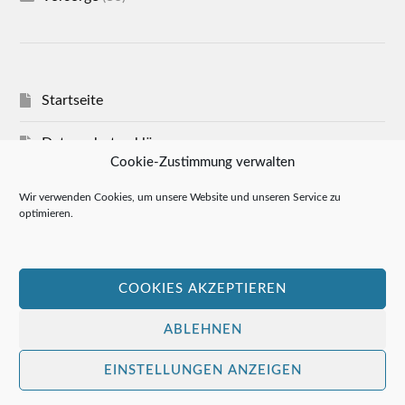
Startseite
Datenschutzerklärung
Cookie-Zustimmung verwalten
Impressum
Wir verwenden Cookies, um unsere Website und unseren Service zu
optimieren.
Cookie-Richtlinie (EU)
Allgemeine Geschäftsbedingungen
COOKIES AKZEPTIEREN
ABLEHNEN
© 2026
RATGEBER NOTAR
EINSTELLUNGEN ANZEIGEN
THEME VON
ANDERS NORÉN