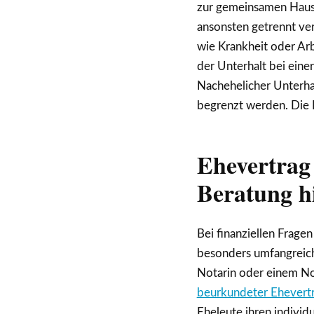
zur gemeinsamen Haush
ansonsten getrennt ver
wie Krankheit oder Arb
der Unterhalt bei eine
Nachehelicher Unterhal
begrenzt werden. Die 
Ehevertrag 
Beratung hi
Bei finanziellen Frage
besonders umfangreich
Notarin oder einem Nota
beurkundeter Ehevert
Eheleute ihren individu