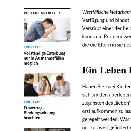
Westfälische Notarkam
WEITERE ARTIKEL →
Verfügung und bindet 
Verstirbt einer der be
kann zum Problem werd
die die Eltern in sie ge
ERBRECHT
Vollständige Enterbung
nur in Ausnahmefällen
möglich
Ein Leben l
Haben Sie zwei Kinder 
sich um den überlebend
ERBRECHT
zugunsten des „lieben“
Erbvertrag –
erst aufkommen zu lass
Bindungswirkung
beachten!
geregelt werden: Was 
nur zu zweit geändert 