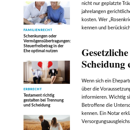
nicht nur geplatzte T
jahrelangen gerichtlic
kosten. Wer „Rosenkrie
kennen und berücksich
FAMILIENRECHT
Schenkungen oder
Vermögensübertragungen:
Steuerfreibetrag in der
Gesetzliche
Ehe optimal nutzen
Scheidung 
Wenn sich ein Ehepartn
über die Voraussetzun
ERBRECHT
Testament richtig
informieren. Wichtig s
gestalten bei Trennung
Betroffene die Unters
und Scheidung
kennen. Ein Notar erkl
Versorgungsausgleichs