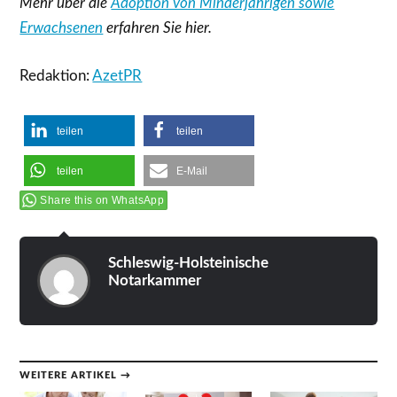
Mehr über die
Adoption von Minderjährigen sowie
Erwachsenen
erfahren Sie hier.
Redaktion:
AzetPR
teilen
teilen
teilen
E-Mail
Share this on WhatsApp
Schleswig-Holsteinische
Notarkammer
WEITERE ARTIKEL →