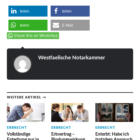
teilen
teilen
teilen
E-Mail
Share this on WhatsApp
Westfaelische Notarkammer
WEITERE ARTIKEL →
ERBRECHT
ERBRECHT
ERBRECHT
Vollständige
Erbvertrag –
Enterbt: Habe ich
Enterbung nur in
Bindungswirkung
trotzdem Anspruch